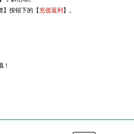
回馈】按钮下的【
充值返利
】。
哦！