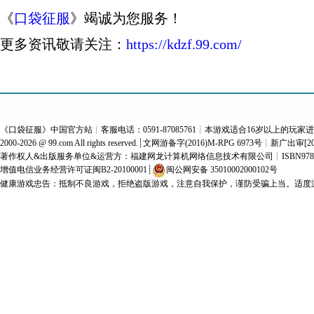
《
口袋征服
》竭诚为您服务！
更多资讯敬请关注：
https://kdzf.99.com/
《
口袋征服
》中国官方站┊客服电话：0591-87085761┊本游戏适合16岁以上的玩家
2000-2026 @
99.com
All rights reserved.┊文网游备字(2016)M-RPG 6973号┊新广出审[2
著作权人&出版服务单位&运营方：福建网龙计算机网络信息技术有限公司
┊ISBN978-
增值电信业务经营许可证闽B2-20100001
┊
闽公网安备 35010002000102号
健康游戏忠告：抵制不良游戏，拒绝盗版游戏，注意自我保护，谨防受骗上当。适度